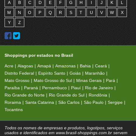
A
B
C
D
E
F
G
H
I
J
K
L
M
N
O
P
Q
R
S
T
U
V
W
X
Y
Z
Shoppings por estados no Brasil
Acre
Alagoas
Amapá
Amazonas
Bahia
Ceará
Distrito Federal
Espírito Santo
Goiás
Maranhão
Mato Grosso
Mato Grosso do Sul
Minas Gerais
Pará
Paraíba
Paraná
Pernambuco
Piauí
Rio de Janeiro
Rio Grande do Norte
Rio Grande do Sul
Rondônia
Roraima
Santa Catarina
São Carlos
São Paulo
Sergipe
Tocantins
Todos os nomes de empresas e produtos, logotipos, serviços
usados e identificados em www.brasil-shoppings.com.br servem