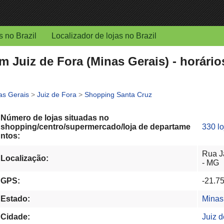
s no Brazil
Localizador de lojas no Brazil
 Juiz de Fora (Minas Gerais) - horári
as Gerais
>
Juiz de Fora
>
Shopping Santa Cruz
Número de lojas situadas no
shopping/centro/supermercado/loja de departame
330 lo
ntos:
Rua J
Localização:
- MG
GPS:
-21.7
Estado:
Minas
Cidade:
Juiz d