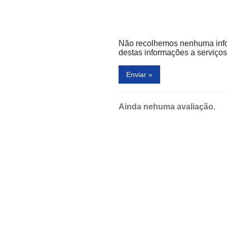
Destak Moda Íntima
Digital Shop
Não recolhemos nenhuma inf
Dondoka
destas informações a serviços 
Dupeu
Enviar »
Elana Modas
Erotkill
Ainda nehuma avaliação.
Espaço Rio
Esquina Mineira
Extravagancia
Fight Club
os
Flight Jeans
iga doceira e lanchonete
Fratella
Gedan