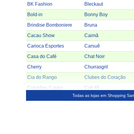
BK Fashion
Bleckaut
Bold-in
Bonny Boy
Brindise Bomboniere
Bruna
Cacau Show
Caimã
Carioca Esportes
Carsuê
Casa do Café
Chat Noir
Cherry
Churrasgril
Cia do Rango
Clubes do Coração
Colchões Castor
Colt 45
Todas as lojas em Shopping San
Conchita
Cor e Grife
Cravo e Rosa
Curso Caes Vestibulares
D&G
Dani modas
Danúbia