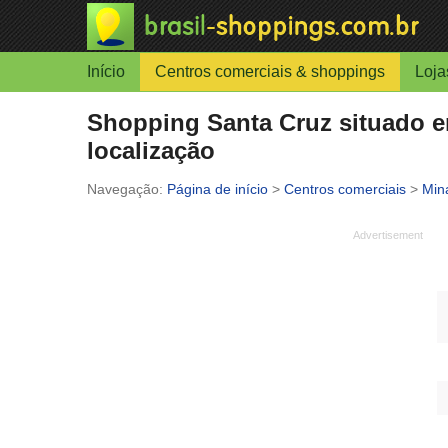
Início
Centros comerciais & shoppings
Loja
Shopping Santa Cruz situado em
localização
Página de início
>
Centros comerciais
>
Min