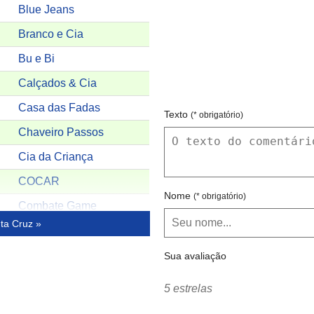
Blue Jeans
Branco e Cia
Bu e Bi
Calçados & Cia
Casa das Fadas
Texto
(* obrigatório)
Chaveiro Passos
Cia da Criança
COCAR
Nome
(* obrigatório)
Combate Game
ta Cruz »
Correios Stª Cruz Shopping
Criativa presentes Personalisados
Crypton Mania
Sua avaliação
Dan Tatoo e Pirsen
5 estrelas
Decal Malhas