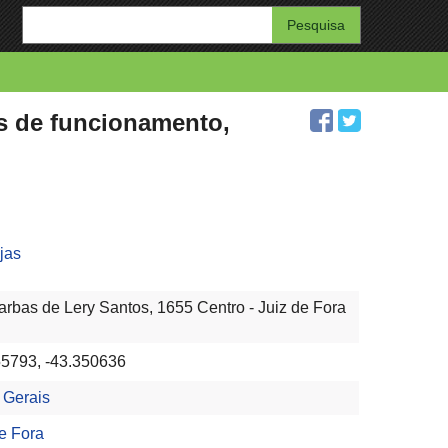
Enter
your
search
query
os de funcionamento,
jas
arbas de Lery Santos, 1655 Centro - Juiz de Fora
55793, -43.350636
 Gerais
e Fora