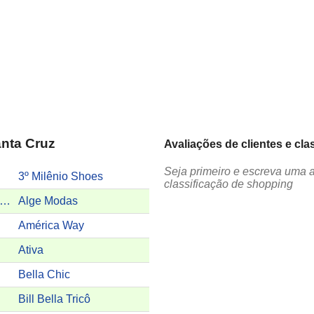
anta Cruz
Avaliações de clientes e cl
Seja primeiro e escreva uma 
3º Milênio Shoes
classificação de shopping
guiar Villela Engenharia e Construções Ltda.
Alge Modas
América Way
Ativa
Bella Chic
Bill Bella Tricô