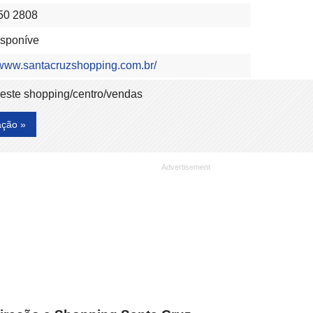
50 2808
isponíve
//www.santacruzshopping.com.br/
deste shopping/centro/vendas
ação »