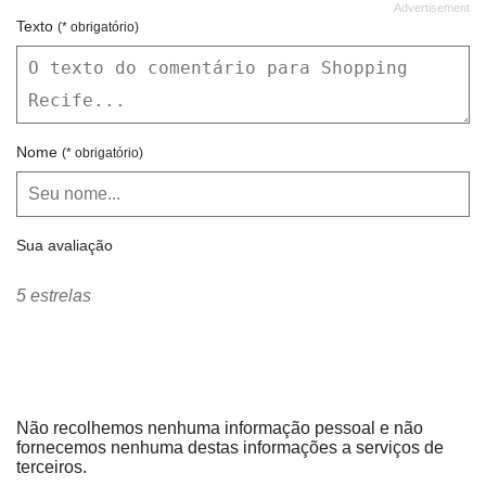
BANCO BRADESCO
BANCO DO BRASIL
Texto
(* obrigatório)
BANCO ITAÚ
BANCO SANTANDER
BELLE BIJOU
BENNEDITTO
BERLOQUE
BIBI
Nome
(* obrigatório)
BIG BEN
BISCOITOS FEITOS POR NÓS
BISTRÔ & BOTECO
BLEND CAFÉS
BLU-K
BO.BÔ BOURGEOIS BOHÊME
Sua avaliação
BOB NICK
BOBSTORE
5 estrelas
BOB´S
BOMBAY
BOMPREÇO
BONAPARTE
BRACCIALETTO
BRASIL CACAU
BROOKSFIELD
BROOKSFIELD JÚNIOR
Não recolhemos nenhuma informação pessoal e não
fornecemos nenhuma destas informações a serviços de
BROOMER
BURGER KING
terceiros.