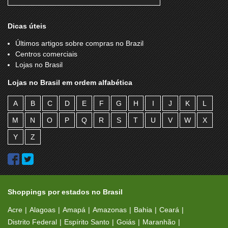
CIA DA BELEZA
CIA DO DENGO
Dicas úteis
CIA DO PÉ
CIA DO TERNO
Últimos artigos sobre compras no Brazil
CIA MARÍTIMA
CITY SHOES
Centros comerciais
Lojas no Brasil
CLARO
CLUB DA MIÇANGA
Lojas no Brasil em ordem alfabética
CLUBE MELISSA
CLUBE OFICIAL
COCA COLA CLOTHING
COFFEE SHOPP SÃO BRAZ
A
B
C
D
E
F
G
H
I
J
K
L
COLCCI
COLISEUM
M
N
O
P
Q
R
S
T
U
V
W
X
CONTÉM 1G
CONTROLE REMOTO
Y
Z
CORBELUXE
CORPO NU
CORREIOS
CORREIOS
COURO E CIA
COURO´S
Shoppings por estados no Brasil
CRAWFORD
CRISTINE
Acre
Alagoas
Amapá
Amazonas
Bahia
Ceará
Distrito Federal
Espírito Santo
Goiás
Maranhão
CROASONHO
CROCS