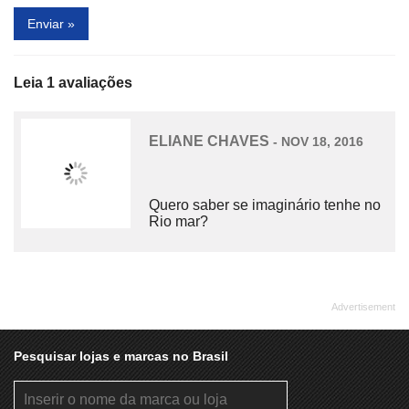
C&A
CACAU SHOW
Enviar »
CAFÉ CONCEITO
CAFFÉ TRIESTE
CAIXA ECONÔMICA FEDERAL
CALVIN KLEIN JEANS
Leia 1 avaliações
CAMARADA CAMARÃO
CAMARÃO & CIA
ELIANE CHAVES
- NOV 18, 2016
CAMBIALL CASH
CAMICADO
CÃO Q RI
CAPODARTE
Quero saber se imaginário tenhe no
CARMEN STEFFENS MAISON
CASAS BAHIA MOBILE
Rio mar?
CATTAN
CAVALERA
CENTAURO
CENTRAL DE ÓCULOS
CHAVEIROSHOPPING
CHEIA DE LUZ
CHILLI BEANS
CHINATOWN
Pesquisar lojas e marcas no Brasil
CHLOROPHYLLA
CHOLET
CHOPP DA BRAHMA
CHURÉE