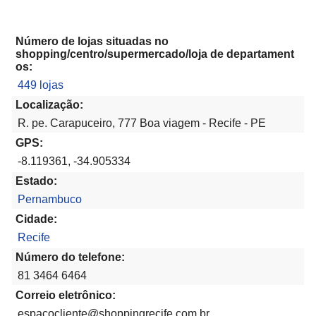
Número de lojas situadas no
shopping/centro/supermercado/loja de departament
os:
449 lojas
Localização:
R. pe. Carapuceiro, 777 Boa viagem - Recife - PE
GPS:
-8.119361, -34.905334
Estado:
Pernambuco
Cidade:
Recife
Número do telefone:
81 3464 6464
Correio eletrônico:
espacocliente@shoppingrecife.com.br