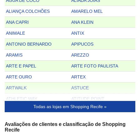
ÁGUA DE COCO
ALIADA JÓIAS
ALIANÇA COLCHÕES
AMARELO MEL
ANA CAPRI
ANA KLEIN
ANIMALE
ANTIX
ANTONIO BERNARDO
APIPUCOS
ARAMIS
AREZZO
ARTE E PAPEL
ARTE FOTO PAULISTA
ARTE OURO
ARTEX
ARTWALK
ASTUCE
ATHLETIC WAY
ATITUDE POINT
Todas as lojas em Shopping Recife »
AUTHENTIC FEET
AVATIM
BAGAGGIO
BALI
Avaliações de clientes e classificação de Shopping
Recife
BANCA FÊNIX
BANCO 24 HORAS