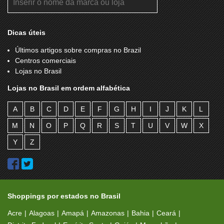
Dicas úteis
Últimos artigos sobre compras no Brazil
Centros comerciais
Lojas no Brasil
Lojas no Brasil em ordem alfabética
A
B
C
D
E
F
G
H
I
J
K
L
M
N
O
P
Q
R
S
T
U
V
W
X
Y
Z
Shoppings por estados no Brasil
Acre
Alagoas
Amapá
Amazonas
Bahia
Ceará