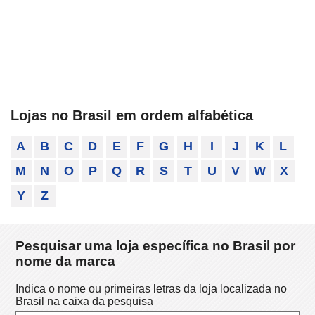
Lojas no Brasil em ordem alfabética
A
B
C
D
E
F
G
H
I
J
K
L
M
N
O
P
Q
R
S
T
U
V
W
X
Y
Z
Pesquisar uma loja específica no Brasil por
nome da marca
Indica o nome ou primeiras letras da loja localizada no
Brasil na caixa da pesquisa