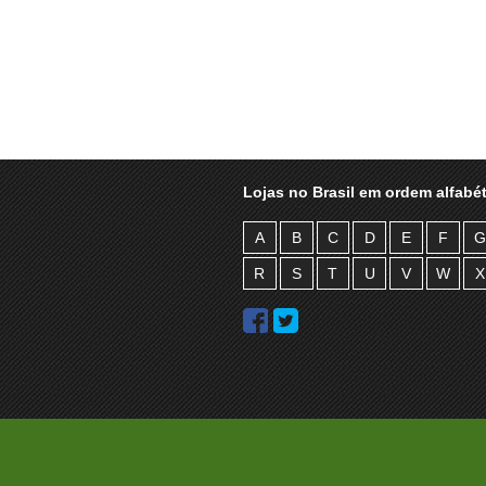
Lojas no Brasil em ordem alfabét
A
B
C
D
E
F
G
R
S
T
U
V
W
X