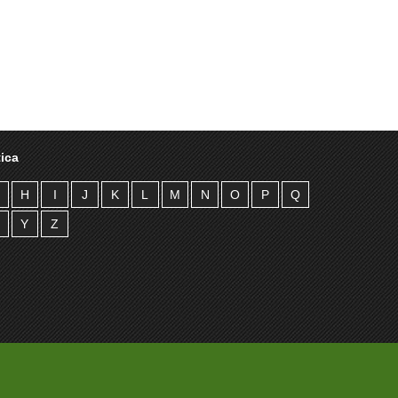
ica
H
I
J
K
L
M
N
O
P
Q
Y
Z