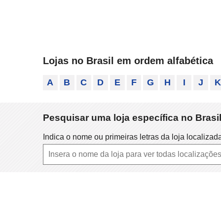
Lojas no Brasil em ordem alfabética
A
B
C
D
E
F
G
H
I
J
K
Pesquisar uma loja específica no Bras
Indica o nome ou primeiras letras da loja localizad