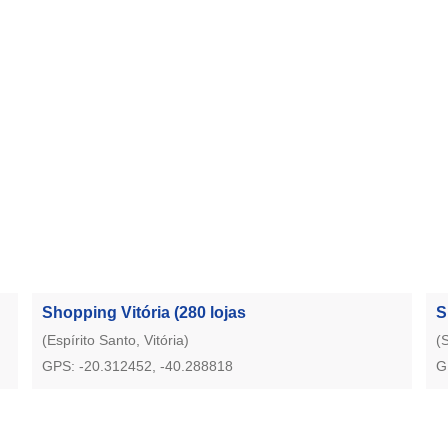
Shopping Vitória
(280 lojas
S
(Espírito Santo, Vitória)
(
GPS: -20.312452, -40.288818
G