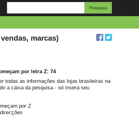
Enter
your
search
query
, vendas, marcas)
começam por letra Z: 74
er todas as informações das lojas brasileiras na
o a caixa da pesquisa - só insera seu
começam por Z
 direcções