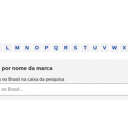
L
M
N
O
P
Q
R
S
T
U
V
W
X
il por nome da marca
a no Brasil na caixa da pesquisa