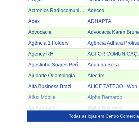
Actronics Radiocomunicação
Adecco
Adex
ADHAPTA
Advocacia
Advocacia Karen Brune
Agência 1 Folders
Agency RH
AGFO
Agostinho Soares Perícias
Água na Boca
Ajudarte Odontologia
Alecrim
Alfa Business Brazil
ALICE TA
Allux Móbile
Alpha Bernardo
Alpha Bianco
Alpha Business
Todas as lojas em Centro Comercial
Alpha Costura
Alpha Dental Lab.
Alpha Graphics
Alpha Hair