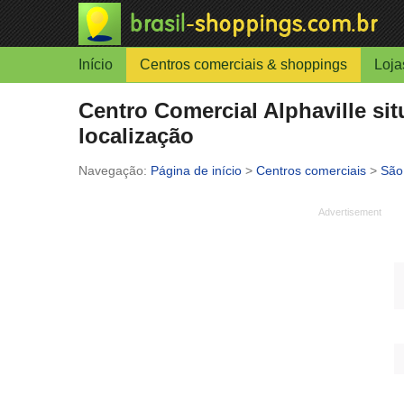
Início
Centros comerciais & shoppings
Loja
Centro Comercial Alphaville si
localização
Página de início
>
Centros comerciais
>
São