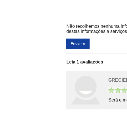
Alpha Live Imóveis
Alpha Mix
lpha Papeis de Parede e Acessórios
Alpha Phone
Não recolhemos nenhuma inf
Alpha Star Imóveis
destas informações a serviços 
Alpha Vip Car
Enviar »
Alpha Watch
Alphacar Executive
Leia 1 avaliações
Alphaenge Engenharia
GRECIE
Alphamicro
Alphapes Podologia
Será o m
Alphaville Office -SP
Alquest Consultoria
Amanda Budoia - Arquitetura e Interiores