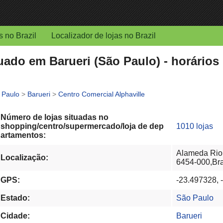
s no Brazil
Localizador de lojas no Brazil
tuado em Barueri (São Paulo) - horário
 Paulo
>
Barueri
>
Centro Comercial Alphaville
Número de lojas situadas no
shopping/centro/supermercado/loja de dep
1010 lojas
artamentos:
Alameda Rio N
Localização:
6454-000,Bra
GPS:
-23.497328, 
Estado:
São Paulo
Cidade:
Barueri