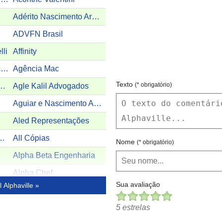
Adérito Nascimento Arquitetura
ADVFN Brasil
lli
Affinity
Agência Adhara Profissionais do Lar
Agência Mac
Texto
(* obrigatório)
R COMUNICAÇÃO
Agle Kalil Advogados
Aguiar e Nascimento Advogados Associados
Aled Representações
TTOO - Wonderland
All Cópias
Nome
(* obrigatório)
Alpha Beta Engenharia
Alpha Chef
Sua avaliação
 Alphaville »
Alpha Documentações
Alpha Life
5 estrelas