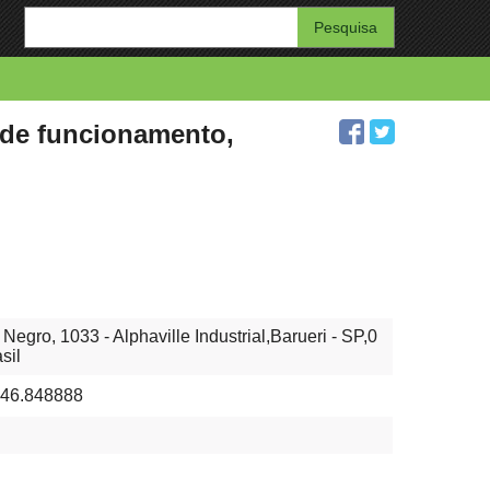
Enter
your
search
query
s de funcionamento,
egro, 1033 - Alphaville Industrial,Barueri - SP,0
sil
-46.848888