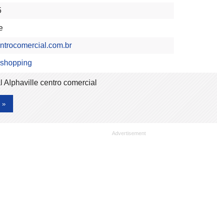
5
e
entrocomercial.com.br
 shopping
 Alphaville centro comercial
 »