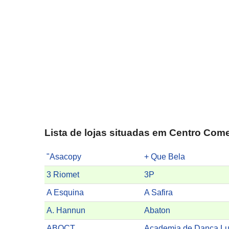
Lista de lojas situadas em Centro Comer
"Asacopy
+ Que Bela
3 Riomet
3P
A Esquina
A Safira
A. Hannun
Abaton
ABQCT