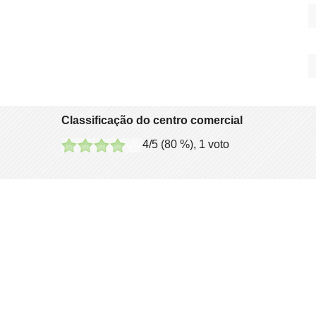
Classificação do centro comercial
4
/5 (
80
%),
1
voto