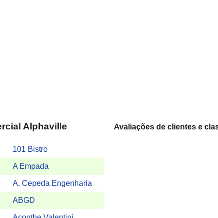
cial Alphaville
Avaliações de clientes e cla
101 Bistro
A Empada
A. Cepeda Engenharia
ABGD
Academia de Dança Luciana Ciarallo
Aconthe Valentini