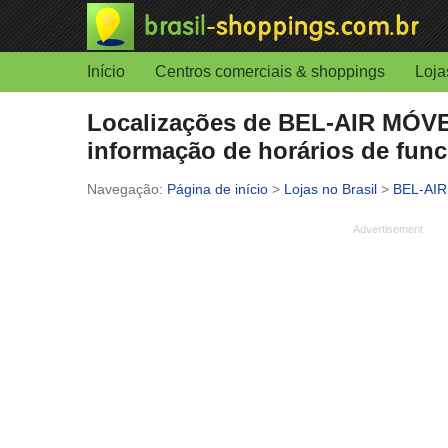
Início
Centros comerciais & shoppings
Loja
Localizações de BEL-AIR MÓVEI
informação de horários de fun
Página de início
>
Lojas no Brasil
>
BEL-AI