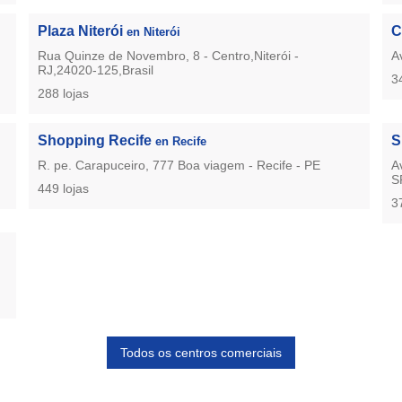
Plaza Niterói
C
en Niterói
Rua Quinze de Novembro, 8 - Centro,Niterói -
A
RJ,24020-125,Brasil
3
288 lojas
Shopping Recife
S
en Recife
R. pe. Carapuceiro, 777 Boa viagem - Recife - PE
A
S
449 lojas
3
Todos os centros comerciais