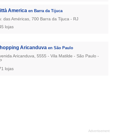
ittà America
en Barra da Tijuca
v. das Américas, 700 Barra da Tijuca - RJ
45 lojas
hopping Aricanduva
en São Paulo
venida Aricanduva, 5555 - Vila Matilde - São Paulo -
P
71 lojas