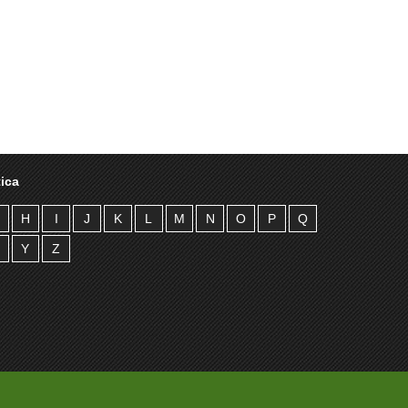
ica
H
I
J
K
L
M
N
O
P
Q
Y
Z