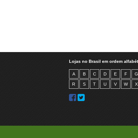
Lojas no Brasil em ordem alfabét
A
B
C
D
E
F
G
R
S
T
U
V
W
X