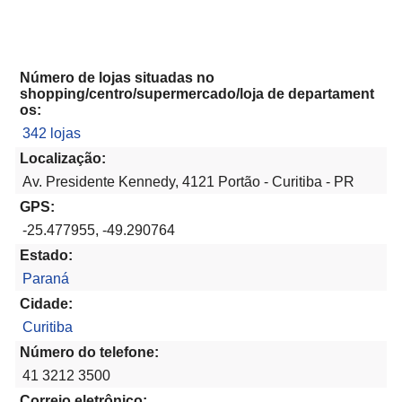
Número de lojas situadas no
shopping/centro/supermercado/loja de departament
os:
342 lojas
Localização:
Av. Presidente Kennedy, 4121 Portão - Curitiba - PR
GPS:
-25.477955, -49.290764
Estado:
Paraná
Cidade:
Curitiba
Número do telefone:
41 3212 3500
Correio eletrônico: