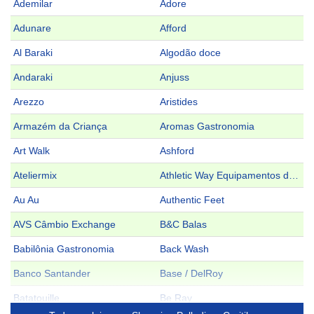
Ademilar
Adore
Adunare
Afford
Al Baraki
Algodão doce
Andaraki
Anjuss
Arezzo
Aristides
Armazém da Criança
Aromas Gastronomia
Art Walk
Ashford
Ateliermix
Athletic Way Equipamentos de Ginástica
Au Au
Authentic Feet
AVS Câmbio Exchange
B&C Balas
Babilônia Gastronomia
Back Wash
Banco Santander
Base / DelRoy
Batatouille
Be Ray