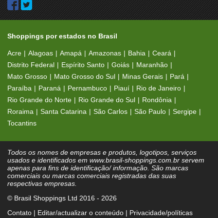
Entre Grãos
Equivalenza
Espaço Zazzu
Estoque
Shoppings por estados no Brasil
Eudora
Expert Beauty Center
Acre
Alagoas
Amapá
Amazonas
Bahia
Ceará
Distrito Federal
Espírito Santo
Goiás
Maranhão
F1rst
Fábrica di Chocolate
Mato Grosso
Mato Grosso do Sul
Minas Gerais
Pará
Family Calçados
Faon
Paraíba
Paraná
Pernambuco
Piauí
Rio de Janeiro
Rio Grande do Norte
Rio Grande do Sul
Rondônia
Farmácias Nissei
Fashion Mix
Roraima
Santa Catarina
São Carlos
São Paulo
Sergipe
Fast Shop
Filomena
Tocantins
Flex Shoes
Freddo
Todos os nomes de empresas e produtos, logotipos, serviços
Frenzy
Frischmann Aisengart
usados e identificados em www.brasil-shoppings.com.br servem
apenas para fins de identificação/ informação. São marcas
Frug Frozen
Fun Shoes
comerciais ou marcas comerciais registradas das suas
respectivas empresas.
G Driver
Game Land
© Brasil Shoppings Ltd 2016 - 2026
Garota Chic
George´s
Contato
|
Editar/actualizar o conteúdo
|
Privacidade/políticas