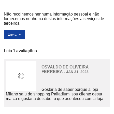
Café da Esquina
Camélia
Camicado
Camisaria Colombo
Não recolhemos nenhuma informação pessoal e não
fornecemos nenhuma destas informações a serviços de
Camiseta store
Canecaria
terceiros.
Caramel
Casas Bahia
Enviar »
Castor Exclusive Store
Cavezzale
Centauro
Centro de Shiatsu Tereza Zanchi
Leia 1 avaliações
Cheypel
Chilli Beans
OSVALDO DE OLIVEIRA
China Sunset
Chopp Brahma
FERREIRA
- JAN 31, 2023
Cia das Paletas
CIA do Brigadeiro
CIA do Luxo
Cia do Terno
Gostaria de saber porque a loja
Milano saiu do shopping Palladium, sou cliente desta
Cia. da Empada
Claro
marca e gostaria de saber o que aconteceu com a loja
Class Park - Estacionamento VIP
Clip
Clube Melissa
Contém 1g