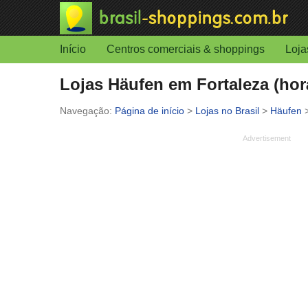
Início
Centros comerciais & shoppings
Loja
Lojas Häufen em Fortaleza (horá
Página de início
>
Lojas no Brasil
>
Häufen