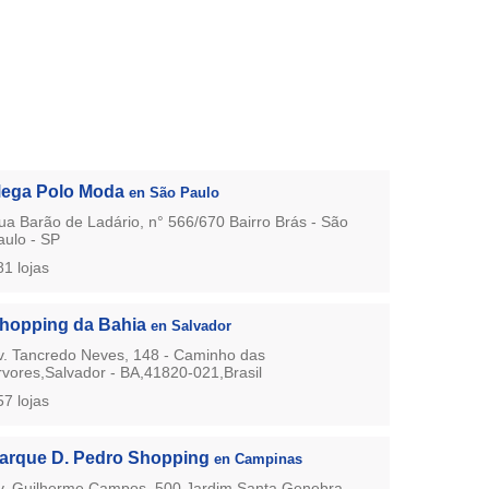
ega Polo Moda
en São Paulo
ua Barão de Ladário, n° 566/670 Bairro Brás - São
aulo - SP
81 lojas
hopping da Bahia
en Salvador
v. Tancredo Neves, 148 - Caminho das
rvores,Salvador - BA,41820-021,Brasil
57 lojas
arque D. Pedro Shopping
en Campinas
v. Guilherme Campos, 500 Jardim Santa Genebra -