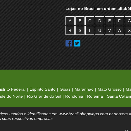
Lojas no Brasil em ordem alfabét
A
B
C
D
E
F
G
R
S
T
U
V
W
X
istrito Federal
Espírito Santo
Goiás
Maranhão
Mato Grosso
Ma
nde do Norte
Rio Grande do Sul
Rondônia
Roraima
Santa Catari
iços usados e identificados em www.brasil-shoppings.com.br servem ap
s suas respectivas empresas.