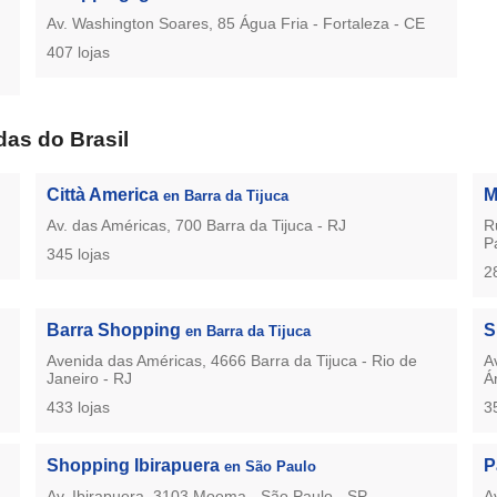
Av. Washington Soares, 85 Água Fria - Fortaleza - CE
407 lojas
as do Brasil
Città America
M
en Barra da Tijuca
Av. das Américas, 700 Barra da Tijuca - RJ
R
P
345 lojas
2
Barra Shopping
S
en Barra da Tijuca
Avenida das Américas, 4666 Barra da Tijuca - Rio de
A
Janeiro - RJ
Á
433 lojas
3
Shopping Ibirapuera
P
en São Paulo
Av. Ibirapuera, 3103 Moema - São Paulo - SP
A