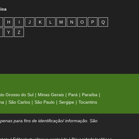
ica
H
I
J
K
L
M
N
O
P
Q
Y
Z
to Grosso do Sul
Minas Gerais
Pará
Paraíba
na
São Carlos
São Paulo
Sergipe
Tocantins
enas para fins de identificação/ informação. São