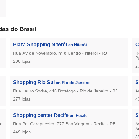
as do Brasil
Plaza Shopping Niterói
C
en Niterói
Rua XV de Novembro, n° 8 Centro - Niterói - RJ
R
P
290 lojas
2
Shopping Rio Sul
S
en Rio de Janeiro
Rua Lauro Sodré, 446 Botafogo - Rio de Janeiro - RJ
A
277 lojas
4
Shopping center Recife
S
en Recife
to
Rua Pe. Carapuceiro, 777 Boa Viagem - Recife - PE
A
Á
449 lojas
3