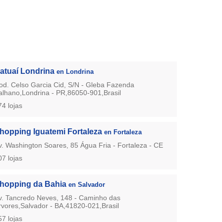
atuaí Londrina
en Londrina
od. Celso Garcia Cid, S/N - Gleba Fazenda
alhano,Londrina - PR,86050-901,Brasil
74 lojas
hopping Iguatemi Fortaleza
en Fortaleza
v. Washington Soares, 85 Água Fria - Fortaleza - CE
07 lojas
hopping da Bahia
en Salvador
v. Tancredo Neves, 148 - Caminho das
rvores,Salvador - BA,41820-021,Brasil
57 lojas