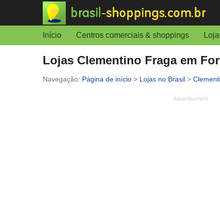
Início
Centros comerciais & shoppings
Loja
Lojas Clementino Fraga em Fort
Página de início
>
Lojas no Brasil
>
Clement