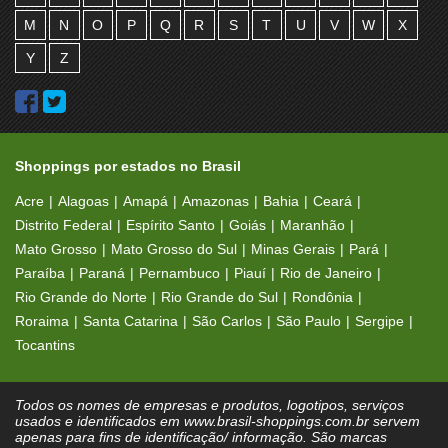
M
N
O
P
Q
R
S
T
U
V
W
X
Y
Z
Shoppings por estados no Brasil
Acre
Alagoas
Amapá
Amazonas
Bahia
Ceará
Distrito Federal
Espírito Santo
Goiás
Maranhão
Mato Grosso
Mato Grosso do Sul
Minas Gerais
Pará
Paraíba
Paraná
Pernambuco
Piauí
Rio de Janeiro
Rio Grande do Norte
Rio Grande do Sul
Rondônia
Roraima
Santa Catarina
São Carlos
São Paulo
Sergipe
Tocantins
Todos os nomes de empresas e produtos, logotipos, serviços
usados e identificados em www.brasil-shoppings.com.br servem
apenas para fins de identificação/ informação. São marcas