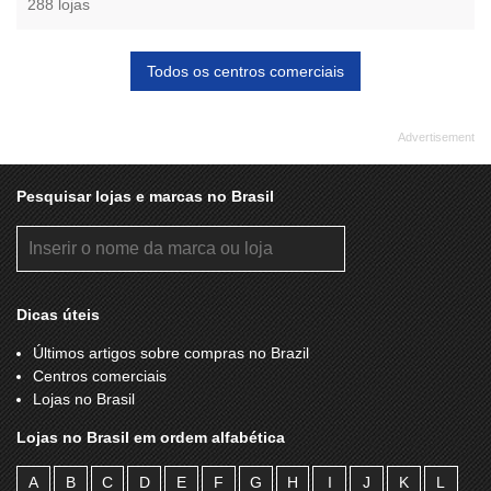
288 lojas
Todos os centros comerciais
Pesquisar lojas e marcas no Brasil
Dicas úteis
Últimos artigos sobre compras no Brazil
Centros comerciais
Lojas no Brasil
Lojas no Brasil em ordem alfabética
A
B
C
D
E
F
G
H
I
J
K
L