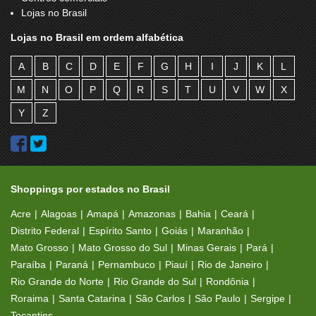
Lojas no Brasil
Lojas no Brasil em ordem alfabética
A
B
C
D
E
F
G
H
I
J
K
L
M
N
O
P
Q
R
S
T
U
V
W
X
Y
Z
Shoppings por estados no Brasil
Acre
Alagoas
Amapá
Amazonas
Bahia
Ceará
Distrito Federal
Espírito Santo
Goiás
Maranhão
Mato Grosso
Mato Grosso do Sul
Minas Gerais
Pará
Paraíba
Paraná
Pernambuco
Piauí
Rio de Janeiro
Rio Grande do Norte
Rio Grande do Sul
Rondônia
Roraima
Santa Catarina
São Carlos
São Paulo
Sergipe
Tocantins