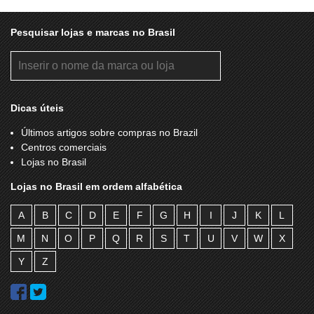
Pesquisar lojas e marcas no Brasil
Dicas úteis
Últimos artigos sobre compras no Brazil
Centros comerciais
Lojas no Brasil
Lojas no Brasil em ordem alfabética
A
B
C
D
E
F
G
H
I
J
K
L
M
N
O
P
Q
R
S
T
U
V
W
X
Y
Z