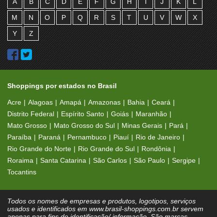
A
B
C
D
E
F
G
H
I
J
K
L
M
N
O
P
Q
R
S
T
U
V
W
X
Y
Z
Shoppings por estados no Brasil
Acre
Alagoas
Amapá
Amazonas
Bahia
Ceará
Distrito Federal
Espírito Santo
Goiás
Maranhão
Mato Grosso
Mato Grosso do Sul
Minas Gerais
Pará
Paraíba
Paraná
Pernambuco
Piauí
Rio de Janeiro
Rio Grande do Norte
Rio Grande do Sul
Rondônia
Roraima
Santa Catarina
São Carlos
São Paulo
Sergipe
Tocantins
Todos os nomes de empresas e produtos, logotipos, serviços
usados e identificados em www.brasil-shoppings.com.br servem
apenas para fins de identificação/ informação. São marcas