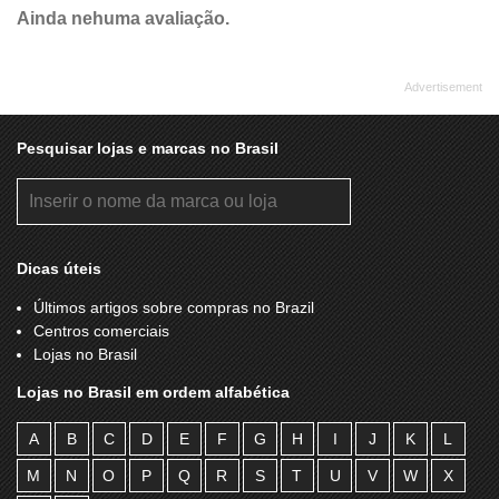
Ainda nehuma avaliação.
Pesquisar lojas e marcas no Brasil
Dicas úteis
Últimos artigos sobre compras no Brazil
Centros comerciais
Lojas no Brasil
Lojas no Brasil em ordem alfabética
A
B
C
D
E
F
G
H
I
J
K
L
M
N
O
P
Q
R
S
T
U
V
W
X