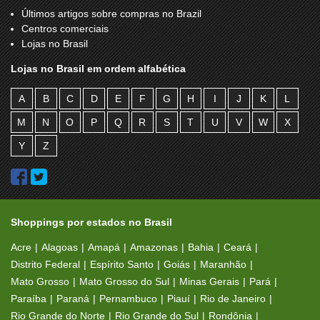
Últimos artigos sobre compras no Brazil
Centros comerciais
Lojas no Brasil
Lojas no Brasil em ordem alfabética
A
B
C
D
E
F
G
H
I
J
K
L
M
N
O
P
Q
R
S
T
U
V
W
X
Y
Z
Shoppings por estados no Brasil
Acre
Alagoas
Amapá
Amazonas
Bahia
Ceará
Distrito Federal
Espírito Santo
Goiás
Maranhão
Mato Grosso
Mato Grosso do Sul
Minas Gerais
Pará
Paraíba
Paraná
Pernambuco
Piauí
Rio de Janeiro
Rio Grande do Norte
Rio Grande do Sul
Rondônia