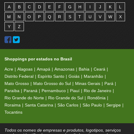
A
B
C
D
E
F
G
H
I
J
K
L
M
N
O
P
Q
R
S
T
U
V
W
X
Y
Z
Shoppings por estados no Brasil
Acre
Alagoas
Amapá
Amazonas
Bahia
Ceará
Distrito Federal
Espírito Santo
Goiás
Maranhão
Mato Grosso
Mato Grosso do Sul
Minas Gerais
Pará
Paraíba
Paraná
Pernambuco
Piauí
Rio de Janeiro
Rio Grande do Norte
Rio Grande do Sul
Rondônia
Roraima
Santa Catarina
São Carlos
São Paulo
Sergipe
Tocantins
Todos os nomes de empresas e produtos, logotipos, serviços