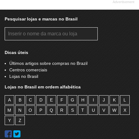
Pesquisar lojas e marcas no Brasil
Dicas úteis
Últimos artigos sobre compras no Brazil
Centros comerciais
Lojas no Brasil
Lojas no Brasil em ordem alfabética
A
B
C
D
E
F
G
H
I
J
K
L
M
N
O
P
Q
R
S
T
U
V
W
X
Y
Z