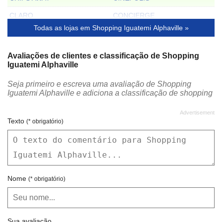
CLARO
CONCIERGE
Todas as lojas em Shopping Iguatemi Alphaville »
CONFIDENCE CÂMBIO
CORELLO
COSTUME
CVC TURISMO
Avaliações de clientes e classificação de Shopping
Iguatemi Alphaville
DANYDEB
DOCTOR FEET
Seja primeiro e escreva uma avaliação de Shopping
DROGARIA IGUATEMI
DRY WASH
Iguatemi Alphaville e adiciona a classificação de shopping
FARM
FASCAR
FAST SHOP
FILLITY
Texto
(* obrigatório)
FOM
FOTO PAULO
FOTOTICA
FUCHIC
GAP
GLITZMANIA
Nome
(* obrigatório)
GRANADO
GRÃO ESPRESSO
GREEN
H.STERN
Sua avaliação