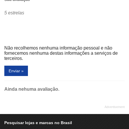
HAVAIANAS
HERING STORE
INOVATHI
IPLACE
5 estrelas
ISABEL OLIVEIRA
JOGÊ LINGERIE
JOHN JOHN DENIM
KALUNGA
LA FAÇON
LACOSTE
Não recolhemos nenhuma informação pessoal e não
LAURA MARCHI
LE LIS BLANC DEUX
fornecemos nenhuma destas informações a serviços de
terceiros.
LOUNGE
LUPO
Enviar »
L´OCCITANE
MAC
MADRID
MAGIC GAMES
Ainda nehuma avaliação.
MARIA FILÓ
MINUTO PÃO DE AÇÚCAR
MMARTAN
MOB
MOLDURA MINUTO
MORANA
MR. CAT
MULTICOISAS
Pesquisar lojas e marcas no Brasil