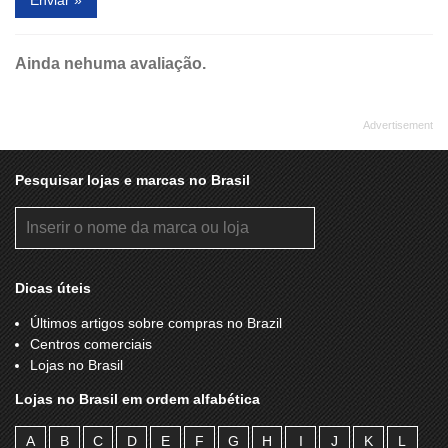
Enviar »
Ainda nehuma avaliação.
Pesquisar lojas e marcas no Brasil
Dicas úteis
Últimos artigos sobre compras no Brazil
Centros comerciais
Lojas no Brasil
Lojas no Brasil em ordem alfabética
A
B
C
D
E
F
G
H
I
J
K
L