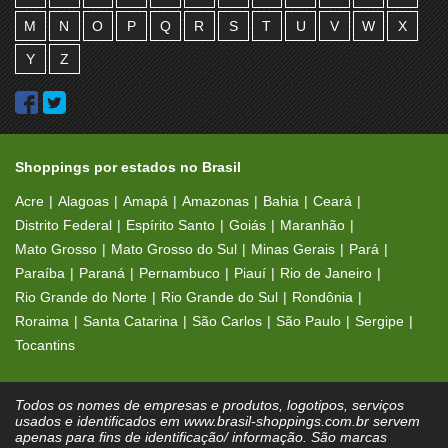
M
N
O
P
Q
R
S
T
U
V
W
X
Y
Z
Shoppings por estados no Brasil
Acre
Alagoas
Amapá
Amazonas
Bahia
Ceará
Distrito Federal
Espírito Santo
Goiás
Maranhão
Mato Grosso
Mato Grosso do Sul
Minas Gerais
Pará
Paraíba
Paraná
Pernambuco
Piauí
Rio de Janeiro
Rio Grande do Norte
Rio Grande do Sul
Rondônia
Roraima
Santa Catarina
São Carlos
São Paulo
Sergipe
Tocantins
Todos os nomes de empresas e produtos, logotipos, serviços
usados e identificados em www.brasil-shoppings.com.br servem
apenas para fins de identificação/ informação. São marcas