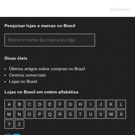
Pesquisar lojas e marcas no Brasil
Dicas úteis
Últimos artigos sobre compras no Brazil
Centros comerciais
Lojas no Brasil
Lojas no Brasil em ordem alfabética
A
B
C
D
E
F
G
H
I
J
K
L
M
N
O
P
Q
R
S
T
U
V
W
X
Y
Z