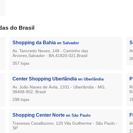
as do Brasil
Shopping da Bahia
S
en Salvador
Av. Tancredo Neves, 148 - Caminho das
A
Árvores,Salvador - BA,41820-021,Brasil
3
357 lojas
Center Shopping Uberlândia
P
en Uberlândia
Av. João Naves de Ávila, 1331 - Uberlândia - MG,
R
38408-902, Brasil
R
298 lojas
2
Shopping Center Norte
F
en São Paulo
Travessa Casalbuono, 120 Vila Guilherme - São Paulo -
A
SP
2