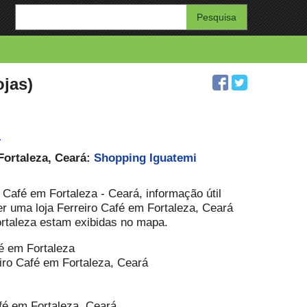
Enter
your
search
query
ojas)
1
Fortaleza, Ceará:
Shopping Iguatemi
o Café em Fortaleza - Ceará, informação útil
er uma loja Ferreiro Café em Fortaleza, Ceará
Fortaleza estam exibidas no mapa.
fé em Fortaleza
iro Café em Fortaleza, Ceará
afé em Fortaleza, Ceará