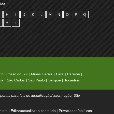
ica
H
I
J
K
L
M
N
O
P
Q
Y
Z
to Grosso do Sul
Minas Gerais
Pará
Paraíba
na
São Carlos
São Paulo
Sergipe
Tocantins
enas para fins de identificação/ informação. São
ntato
|
Editar/actualizar o conteúdo
|
Privacidade/políticas