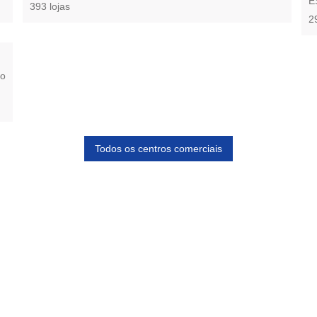
E
393 lojas
2
to
Todos os centros comerciais