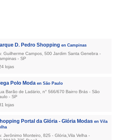
arque D. Pedro Shopping
en Campinas
v. Guilherme Campos, 500 Jardim Santa Genebra -
ampinas - SP
24 lojas
ega Polo Moda
en São Paulo
ua Barão de Ladário, n° 566/670 Bairro Brás - São
aulo - SP
81 lojas
hopping Portal da Glória - Glória Modas
en Vila
elha
v. Jerônimo Monteiro, 825 - Glória,Vila Velha -