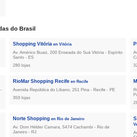
as do Brasil
Shopping Vitória
P
en Vitória
Av. Américo Buaiz, 200 Enseada do Suá Vitória - Espírito
A
Santo - ES
C
280 lojas
3
RioMar Shopping Recife
M
en Recife
-
Avenida República do Líbano, 251 Pina - Recife - PE
R
P
359 lojas
2
Norte Shopping
S
en Rio de Janeiro
V
Av. Dom Hélder Camara, 5474 Cachambi - Rio de
Janeiro - RJ
A