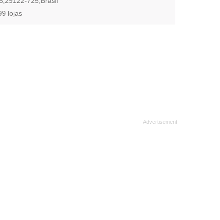
S,29122-725,Brasil
99 lojas