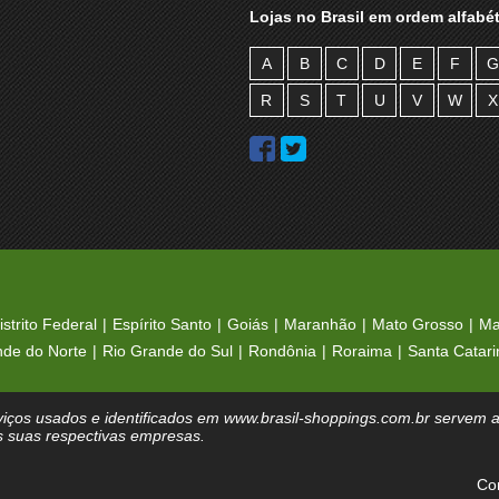
Lojas no Brasil em ordem alfabét
A
B
C
D
E
F
G
R
S
T
U
V
W
X
istrito Federal
Espírito Santo
Goiás
Maranhão
Mato Grosso
Ma
nde do Norte
Rio Grande do Sul
Rondônia
Roraima
Santa Catari
iços usados e identificados em www.brasil-shoppings.com.br servem ap
s suas respectivas empresas.
Co