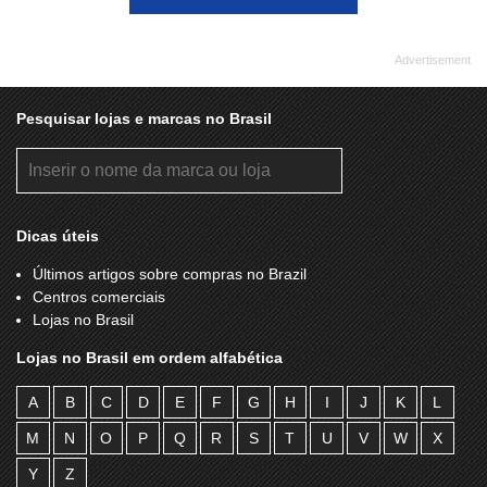
Pesquisar lojas e marcas no Brasil
Dicas úteis
Últimos artigos sobre compras no Brazil
Centros comerciais
Lojas no Brasil
Lojas no Brasil em ordem alfabética
A
B
C
D
E
F
G
H
I
J
K
L
M
N
O
P
Q
R
S
T
U
V
W
X
Y
Z