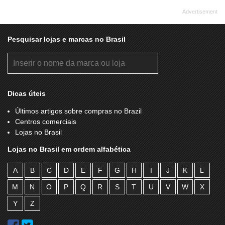
Pesquisar lojas e marcas no Brasil
Dicas úteis
Últimos artigos sobre compras no Brazil
Centros comerciais
Lojas no Brasil
Lojas no Brasil em ordem alfabética
A
B
C
D
E
F
G
H
I
J
K
L
M
N
O
P
Q
R
S
T
U
V
W
X
Y
Z