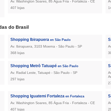
Av. Washington Soares, 85 Água Fria - Fortaleza - CE
A
407 lojas
1
as do Brasil
Shopping Ibirapuera
S
en São Paulo
Av. Ibirapuera, 3103 Moema - São Paulo - SP
A
368 lojas
3
Shopping Metrô Tatuapé
S
en São Paulo
Av. Radial Leste, Tatuapé - São Paulo - SP
A
A
297 lojas
2
Shopping Iguatemi Fortaleza
S
en Fortaleza
Av. Washington Soares, 85 Água Fria - Fortaleza - CE
A
407 lojas
2