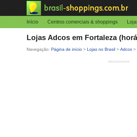
Início
Centros comerciais & shoppings
Loja
Lojas Adcos em Fortaleza (horá
Página de início
>
Lojas no Brasil
>
Adcos
>