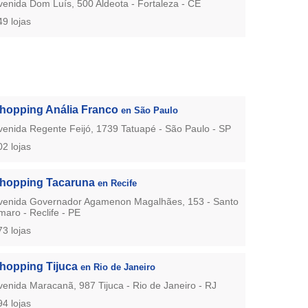
venida Dom Luís, 500 Aldeota - Fortaleza - CE
49 lojas
hopping Anália Franco
en São Paulo
venida Regente Feijó, 1739 Tatuapé - São Paulo - SP
02 lojas
hopping Tacaruna
en Recife
venida Governador Agamenon Magalhães, 153 - Santo
maro - Reclife - PE
73 lojas
hopping Tijuca
en Rio de Janeiro
venida Maracanã, 987 Tijuca - Rio de Janeiro - RJ
94 lojas