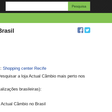
Enter
your
search
query
Brasil
l:
Shopping center Recife
 Pesquisar a loja Actual Câmbio mais perto nos
lizações brasileiras):
 Actual Câmbio no Brasil