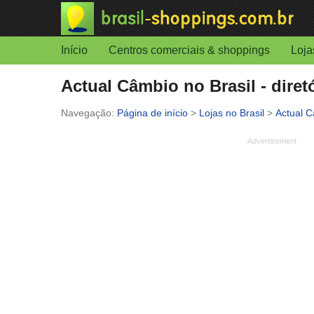
Início
Centros comerciais & shoppings
Loja
Actual Câmbio no Brasil - diret
Página de início
>
Lojas no Brasil
>
Actual 