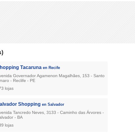
s)
hopping Tacaruna
en Recife
venida Governador Agamenon Magalhães, 153 - Santo
maro - Reclife - PE
73 lojas
alvador Shopping
en Salvador
venida Tancredo Neves, 3133 - Caminho das Árvores -
alvador - BA
39 lojas