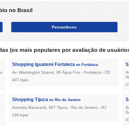
io no Brasil
Pernambuco
as (os mais populares por avaliação de usuário
Shopping Iguatemi Fortaleza
S
en Fortaleza
to
Av. Washington Soares, 85 Água Fria - Fortaleza - CE
A
A
407 lojas
2
Shopping Tijuca
S
en Rio de Janeiro
-
Avenida Maracanã, 987 Tijuca - Rio de Janeiro - RJ
A
S
294 lojas
4