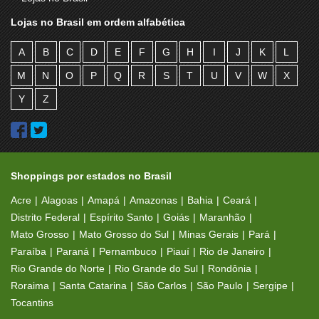
Lojas no Brasil em ordem alfabética
A
B
C
D
E
F
G
H
I
J
K
L
M
N
O
P
Q
R
S
T
U
V
W
X
Y
Z
Shoppings por estados no Brasil
Acre
Alagoas
Amapá
Amazonas
Bahia
Ceará
Distrito Federal
Espírito Santo
Goiás
Maranhão
Mato Grosso
Mato Grosso do Sul
Minas Gerais
Pará
Paraíba
Paraná
Pernambuco
Piauí
Rio de Janeiro
Rio Grande do Norte
Rio Grande do Sul
Rondônia
Roraima
Santa Catarina
São Carlos
São Paulo
Sergipe
Tocantins