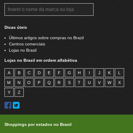
Dicas úteis
Últimos artigos sobre compras no Brazil
Centros comerciais
Lojas no Brasil
Lojas no Brasil em ordem alfabética
A
B
C
D
E
F
G
H
I
J
K
L
M
N
O
P
Q
R
S
T
U
V
W
X
Y
Z
Shoppings por estados no Brasil