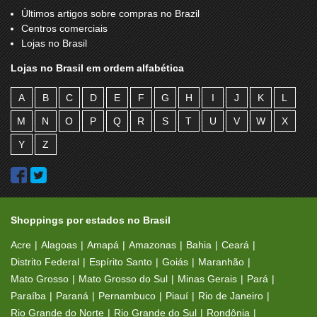
Últimos artigos sobre compras no Brazil
Centros comerciais
Lojas no Brasil
Lojas no Brasil em ordem alfabética
A
B
C
D
E
F
G
H
I
J
K
L
M
N
O
P
Q
R
S
T
U
V
W
X
Y
Z
Shoppings por estados no Brasil
Acre
Alagoas
Amapá
Amazonas
Bahia
Ceará
Distrito Federal
Espírito Santo
Goiás
Maranhão
Mato Grosso
Mato Grosso do Sul
Minas Gerais
Pará
Paraíba
Paraná
Pernambuco
Piauí
Rio de Janeiro
Rio Grande do Norte
Rio Grande do Sul
Rondônia