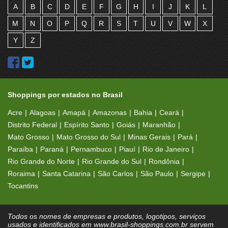
A
B
C
D
E
F
G
H
I
J
K
L
M
N
O
P
Q
R
S
T
U
V
W
X
Y
Z
Shoppings por estados no Brasil
Acre
Alagoas
Amapá
Amazonas
Bahia
Ceará
Distrito Federal
Espírito Santo
Goiás
Maranhão
Mato Grosso
Mato Grosso do Sul
Minas Gerais
Pará
Paraíba
Paraná
Pernambuco
Piauí
Rio de Janeiro
Rio Grande do Norte
Rio Grande do Sul
Rondônia
Roraima
Santa Catarina
São Carlos
São Paulo
Sergipe
Tocantins
Todos os nomes de empresas e produtos, logotipos, serviços
usados e identificados em www.brasil-shoppings.com.br servem