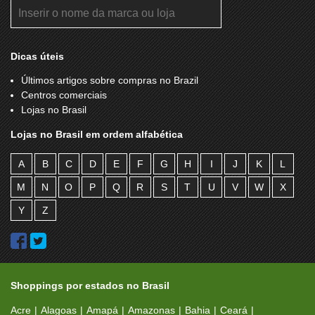
Dicas úteis
Últimos artigos sobre compras no Brazil
Centros comerciais
Lojas no Brasil
Lojas no Brasil em ordem alfabética
A
B
C
D
E
F
G
H
I
J
K
L
M
N
O
P
Q
R
S
T
U
V
W
X
Y
Z
Shoppings por estados no Brasil
Acre
Alagoas
Amapá
Amazonas
Bahia
Ceará