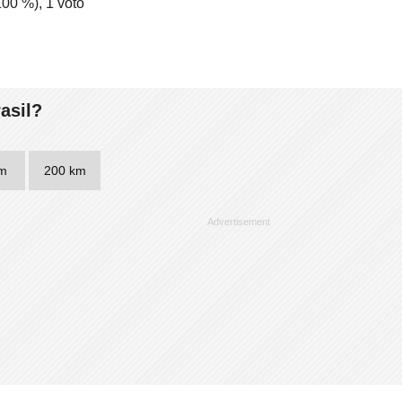
100
%),
1
voto
asil?
m
200 km