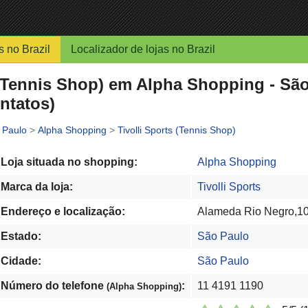
s no Brazil
Localizador de lojas no Brazil
 (Tennis Shop) em Alpha Shopping - Sã
ntatos)
 Paulo
>
Alpha Shopping
>
Tivolli Sports (Tennis Shop)
Loja situada no shopping:
Alpha Shopping
Marca da loja:
Tivolli Sports
Endereço e localização:
Alameda Rio Negro,103
Estado:
São Paulo
Cidade:
São Paulo
Número do telefone
:
11 4191 1190
(Alpha Shopping)