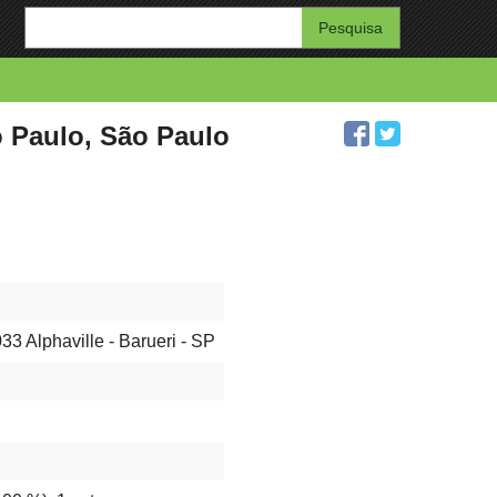
Enter
your
search
query
o Paulo, São Paulo
3 Alphaville - Barueri - SP