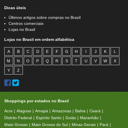
Dicas úteis
Últimos artigos sobre compras no Brazil
Centros comerciais
Lojas no Brasil
Lojas no Brasil em ordem alfabética
A
B
C
D
E
F
G
H
I
J
K
L
M
N
O
P
Q
R
S
T
U
V
W
X
Y
Z
Shoppings por estados no Brasil
Acre
Alagoas
Amapá
Amazonas
Bahia
Ceará
Distrito Federal
Espírito Santo
Goiás
Maranhão
Mato Grosso
Mato Grosso do Sul
Minas Gerais
Pará