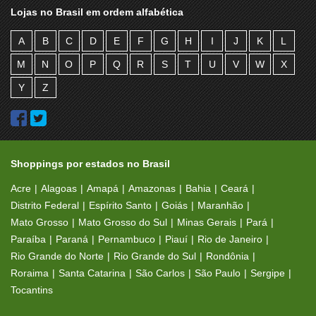
Lojas no Brasil em ordem alfabética
A
B
C
D
E
F
G
H
I
J
K
L
M
N
O
P
Q
R
S
T
U
V
W
X
Y
Z
Shoppings por estados no Brasil
Acre
Alagoas
Amapá
Amazonas
Bahia
Ceará
Distrito Federal
Espírito Santo
Goiás
Maranhão
Mato Grosso
Mato Grosso do Sul
Minas Gerais
Pará
Paraíba
Paraná
Pernambuco
Piauí
Rio de Janeiro
Rio Grande do Norte
Rio Grande do Sul
Rondônia
Roraima
Santa Catarina
São Carlos
São Paulo
Sergipe
Tocantins