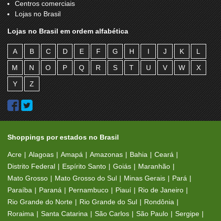
Centros comerciais
Lojas no Brasil
Lojas no Brasil em ordem alfabética
A
B
C
D
E
F
G
H
I
J
K
L
M
N
O
P
Q
R
S
T
U
V
W
X
Y
Z
Shoppings por estados no Brasil
Acre
Alagoas
Amapá
Amazonas
Bahia
Ceará
Distrito Federal
Espírito Santo
Goiás
Maranhão
Mato Grosso
Mato Grosso do Sul
Minas Gerais
Pará
Paraíba
Paraná
Pernambuco
Piauí
Rio de Janeiro
Rio Grande do Norte
Rio Grande do Sul
Rondônia
Roraima
Santa Catarina
São Carlos
São Paulo
Sergipe