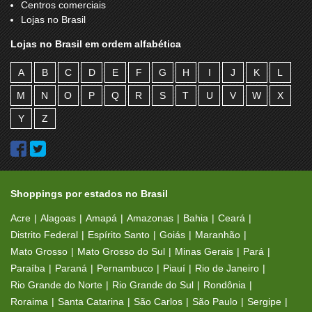
Centros comerciais
Lojas no Brasil
Lojas no Brasil em ordem alfabética
A
B
C
D
E
F
G
H
I
J
K
L
M
N
O
P
Q
R
S
T
U
V
W
X
Y
Z
Shoppings por estados no Brasil
Acre
Alagoas
Amapá
Amazonas
Bahia
Ceará
Distrito Federal
Espírito Santo
Goiás
Maranhão
Mato Grosso
Mato Grosso do Sul
Minas Gerais
Pará
Paraíba
Paraná
Pernambuco
Piauí
Rio de Janeiro
Rio Grande do Norte
Rio Grande do Sul
Rondônia
Roraima
Santa Catarina
São Carlos
São Paulo
Sergipe