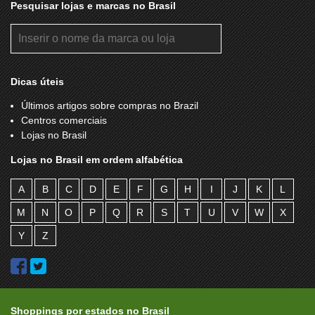
Pesquisar lojas e marcas no Brasil
Dicas úteis
Últimos artigos sobre compras no Brazil
Centros comerciais
Lojas no Brasil
Lojas no Brasil em ordem alfabética
A
B
C
D
E
F
G
H
I
J
K
L
M
N
O
P
Q
R
S
T
U
V
W
X
Y
Z
Shoppings por estados no Brasil