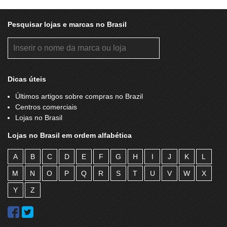
Pesquisar lojas e marcas no Brasil
Dicas úteis
Últimos artigos sobre compras no Brazil
Centros comerciais
Lojas no Brasil
Lojas no Brasil em ordem alfabética
A
B
C
D
E
F
G
H
I
J
K
L
M
N
O
P
Q
R
S
T
U
V
W
X
Y
Z