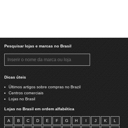
Pesquisar lojas e marcas no Brasil
Dicas úteis
Últimos artigos sobre compras no Brazil
Centros comerciais
Lojas no Brasil
Lojas no Brasil em ordem alfabética
A
B
C
D
E
F
G
H
I
J
K
L