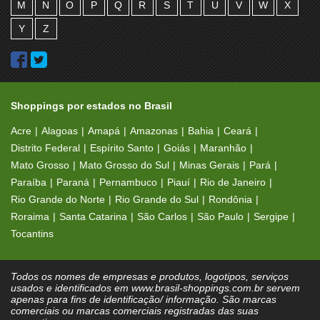
M
N
O
P
Q
R
S
T
U
V
W
X
Y
Z
Shoppings por estados no Brasil
Acre
Alagoas
Amapá
Amazonas
Bahia
Ceará
Distrito Federal
Espírito Santo
Goiás
Maranhão
Mato Grosso
Mato Grosso do Sul
Minas Gerais
Pará
Paraíba
Paraná
Pernambuco
Piauí
Rio de Janeiro
Rio Grande do Norte
Rio Grande do Sul
Rondônia
Roraima
Santa Catarina
São Carlos
São Paulo
Sergipe
Tocantins
Todos os nomes de empresas e produtos, logotipos, serviços
usados e identificados em www.brasil-shoppings.com.br servem
apenas para fins de identificação/ informação. São marcas
comerciais ou marcas comerciais registradas das suas