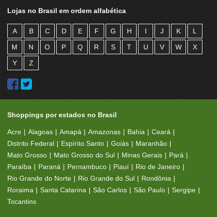
Lojas no Brasil em ordem alfabética
A
B
C
D
E
F
G
H
I
J
K
L
M
N
O
P
Q
R
S
T
U
V
W
X
Y
Z
Shoppings por estados no Brasil
Acre
Alagoas
Amapá
Amazonas
Bahia
Ceará
Distrito Federal
Espírito Santo
Goiás
Maranhão
Mato Grosso
Mato Grosso do Sul
Minas Gerais
Pará
Paraíba
Paraná
Pernambuco
Piauí
Rio de Janeiro
Rio Grande do Norte
Rio Grande do Sul
Rondônia
Roraima
Santa Catarina
São Carlos
São Paulo
Sergipe
Tocantins