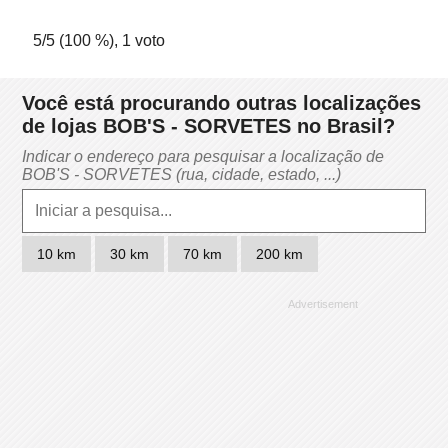
5
/5 (
100
%),
1
voto
Você está procurando outras localizações
de lojas BOB'S - SORVETES no Brasil?
Indicar o endereço para pesquisar a localização de
BOB'S - SORVETES (rua, cidade, estado, ...)
10 km
30 km
70 km
200 km