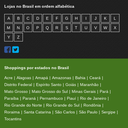
Lojas no Brasil em ordem alfabética
A
B
C
D
E
F
G
H
I
J
K
L
M
N
O
P
Q
R
S
T
U
V
W
X
Y
Z
Shoppings por estados no Brasil
Acre
Alagoas
Amapá
Amazonas
Bahia
Ceará
Distrito Federal
Espírito Santo
Goiás
Maranhão
Mato Grosso
Mato Grosso do Sul
Minas Gerais
Pará
Paraíba
Paraná
Pernambuco
Piauí
Rio de Janeiro
Rio Grande do Norte
Rio Grande do Sul
Rondônia
Roraima
Santa Catarina
São Carlos
São Paulo
Sergipe
Tocantins