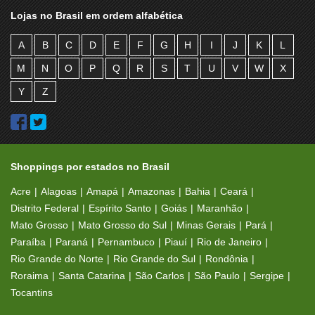
Lojas no Brasil em ordem alfabética
A
B
C
D
E
F
G
H
I
J
K
L
M
N
O
P
Q
R
S
T
U
V
W
X
Y
Z
Shoppings por estados no Brasil
Acre
Alagoas
Amapá
Amazonas
Bahia
Ceará
Distrito Federal
Espírito Santo
Goiás
Maranhão
Mato Grosso
Mato Grosso do Sul
Minas Gerais
Pará
Paraíba
Paraná
Pernambuco
Piauí
Rio de Janeiro
Rio Grande do Norte
Rio Grande do Sul
Rondônia
Roraima
Santa Catarina
São Carlos
São Paulo
Sergipe
Tocantins