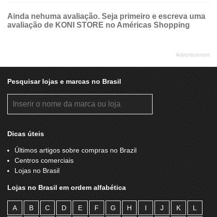
Ainda nehuma avaliação. Seja primeiro e escreva uma
avaliação de KONI STORE no Américas Shopping
Pesquisar lojas e marcas no Brasil
Dicas úteis
Últimos artigos sobre compras no Brazil
Centros comerciais
Lojas no Brasil
Lojas no Brasil em ordem alfabética
A
B
C
D
E
F
G
H
I
J
K
L