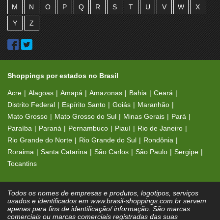
M
N
O
P
Q
R
S
T
U
V
W
X
Y
Z
Shoppings por estados no Brasil
Acre
Alagoas
Amapá
Amazonas
Bahia
Ceará
Distrito Federal
Espírito Santo
Goiás
Maranhão
Mato Grosso
Mato Grosso do Sul
Minas Gerais
Pará
Paraíba
Paraná
Pernambuco
Piauí
Rio de Janeiro
Rio Grande do Norte
Rio Grande do Sul
Rondônia
Roraima
Santa Catarina
São Carlos
São Paulo
Sergipe
Tocantins
Todos os nomes de empresas e produtos, logotipos, serviços
usados e identificados em www.brasil-shoppings.com.br servem
apenas para fins de identificação/ informação. São marcas
comerciais ou marcas comerciais registradas das suas