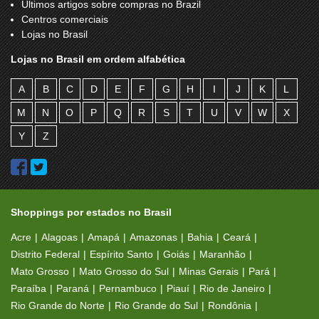
Últimos artigos sobre compras no Brazil
Centros comerciais
Lojas no Brasil
Lojas no Brasil em ordem alfabética
A
B
C
D
E
F
G
H
I
J
K
L
M
N
O
P
Q
R
S
T
U
V
W
X
Y
Z
Shoppings por estados no Brasil
Acre
Alagoas
Amapá
Amazonas
Bahia
Ceará
Distrito Federal
Espírito Santo
Goiás
Maranhão
Mato Grosso
Mato Grosso do Sul
Minas Gerais
Pará
Paraíba
Paraná
Pernambuco
Piauí
Rio de Janeiro
Rio Grande do Norte
Rio Grande do Sul
Rondônia