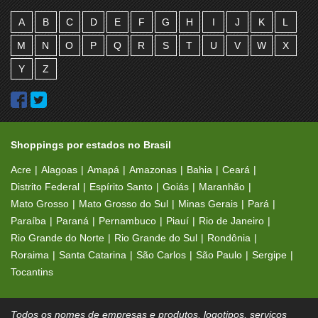
A
B
C
D
E
F
G
H
I
J
K
L
M
N
O
P
Q
R
S
T
U
V
W
X
Y
Z
Shoppings por estados no Brasil
Acre
Alagoas
Amapá
Amazonas
Bahia
Ceará
Distrito Federal
Espírito Santo
Goiás
Maranhão
Mato Grosso
Mato Grosso do Sul
Minas Gerais
Pará
Paraíba
Paraná
Pernambuco
Piauí
Rio de Janeiro
Rio Grande do Norte
Rio Grande do Sul
Rondônia
Roraima
Santa Catarina
São Carlos
São Paulo
Sergipe
Tocantins
Todos os nomes de empresas e produtos, logotipos, serviços