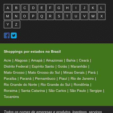
A
B
C
D
E
F
G
H
I
J
K
L
M
N
O
P
Q
R
S
T
U
V
W
X
Y
Z
Shoppings por estados no Brasil
Acre
Alagoas
Amapá
Amazonas
Bahia
Ceará
Distrito Federal
Espírito Santo
Goiás
Maranhão
Mato Grosso
Mato Grosso do Sul
Minas Gerais
Pará
Paraíba
Paraná
Pernambuco
Piauí
Rio de Janeiro
Rio Grande do Norte
Rio Grande do Sul
Rondônia
Roraima
Santa Catarina
São Carlos
São Paulo
Sergipe
Tocantins
Todos os nomes de empresas e produtos, logotipos, serviços