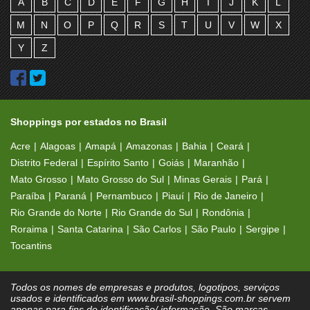
A
B
C
D
E
F
G
H
I
J
K
L
M
N
O
P
Q
R
S
T
U
V
W
X
Y
Z
Shoppings por estados no Brasil
Acre
Alagoas
Amapá
Amazonas
Bahia
Ceará
Distrito Federal
Espírito Santo
Goiás
Maranhão
Mato Grosso
Mato Grosso do Sul
Minas Gerais
Pará
Paraíba
Paraná
Pernambuco
Piauí
Rio de Janeiro
Rio Grande do Norte
Rio Grande do Sul
Rondônia
Roraima
Santa Catarina
São Carlos
São Paulo
Sergipe
Tocantins
Todos os nomes de empresas e produtos, logotipos, serviços
usados e identificados em www.brasil-shoppings.com.br servem
apenas para fins de identificação/ informação. São marcas