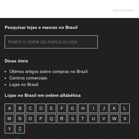
Pesquisar lojas e marcas no Brasil
Dicas úteis
Últimos artigos sobre compras no Brazil
Centros comerciais
Lojas no Brasil
Lojas no Brasil em ordem alfabética
A
B
C
D
E
F
G
H
I
J
K
L
M
N
O
P
Q
R
S
T
U
V
W
X
Y
Z