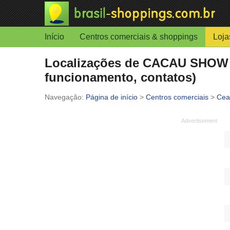
Início
Centros comerciais & shoppings
Loja
Localizações de CACAU SHOW em
funcionamento, contatos)
Página de início
>
Centros comerciais
>
Cea