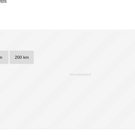
tos
m
200 km