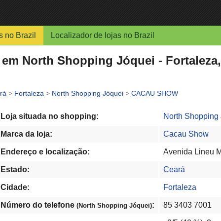
s no Brazil
Localizador de lojas no Brazil
 North Shopping Jóquei - Fortaleza, 
rá
>
Fortaleza
>
North Shopping Jóquei
>
CACAU SHOW
Loja situada no shopping:
North Shopping
Marca da loja:
Cacau Show
Endereço e localização:
Avenida Lineu M
Estado:
Ceará
Cidade:
Fortaleza
Número do telefone
:
85 3403 7001
(North Shopping Jóquei)