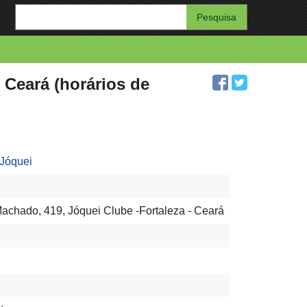
Enter
your
search
query
Ceará (horários de
 Jóquei
achado, 419, Jóquei Clube -Fortaleza - Ceará