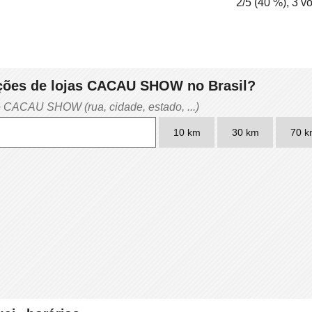
2
/5 (
40
%),
3
vo
ações de lojas CACAU SHOW no Brasil?
e CACAU SHOW (rua, cidade, estado, ...)
10 km
30 km
70 k